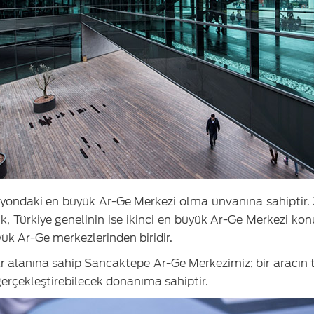
yondaki en büyük Ar-Ge Merkezi olma ünvanına sahiptir. 2
k, Türkiye genelinin ise ikinci en büyük Ar-Ge Merkezi ko
k Ar-Ge merkezlerinden biridir.
ar alanına sahip Sancaktepe Ar-Ge Merkezimiz; bir aracın
erçekleştirebilecek donanıma sahiptir.