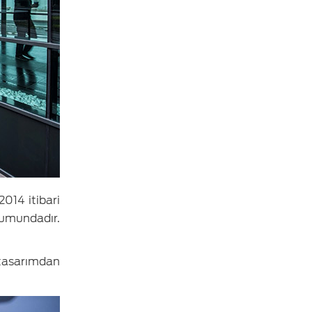
014 itibari
numundadır.
 tasarımdan