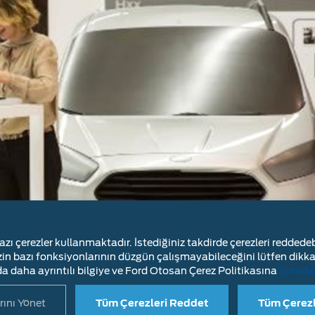
ı çerezler kullanmaktadır. İstediğiniz takdirde çerezleri reddede
zin bazı fonksiyonlarının düzgün çalışmayabileceğini lütfen dikkat
a daha ayrıntılı bilgiye ve Ford Otosan Çerez Politikasına
şurada
rını Yönet
Tüm Çerezleri Reddet
Tüm Çerezl