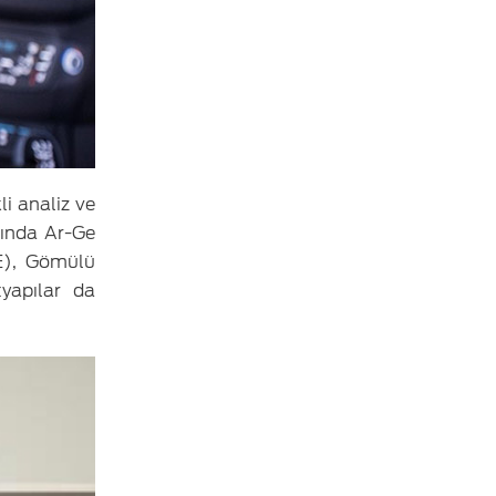
i analiz ve
tında Ar-Ge
VE), Gömülü
tyapılar da