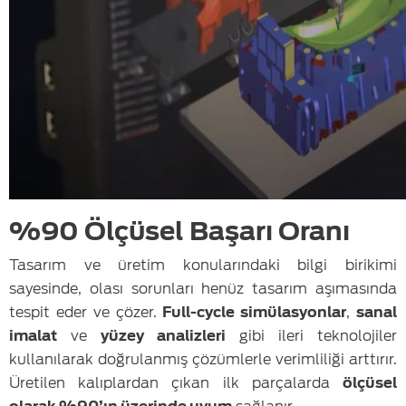
%90 Ölçüsel Başarı Oranı
Tasarım ve üretim konularındaki bilgi birikimi
sayesinde, olası sorunları henüz tasarım aşımasında
tespit eder ve çözer.
Full-cycle simülasyonlar
,
sanal
imalat
ve
yüzey analizleri
gibi ileri teknolojiler
kullanılarak doğrulanmış çözümlerle verimliliği arttırır.
Üretilen kalıplardan çıkan ilk parçalarda
ölçüsel