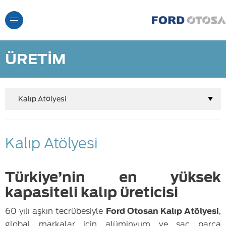
Toggle
Navigation
ÜRETİM
Kalıp Atölyesi
Kalıp Atölyesi
Türkiye’nin en yüksek
kapasiteli kalıp üreticisi
60 yılı aşkın tecrübesiyle
Ford Otosan Kalıp Atölyesi
,
global markalar için alüminyum ve sac parça