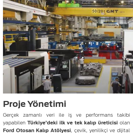
Proje Yönetimi
Gerçek zamanlı veri ile iş ve performans takibi
yapabilen
Türkiye’deki ilk ve tek kalıp üreticisi
olan
Ford Otosan Kalıp Atölyesi
, çevik, yenilikçi ve dijital