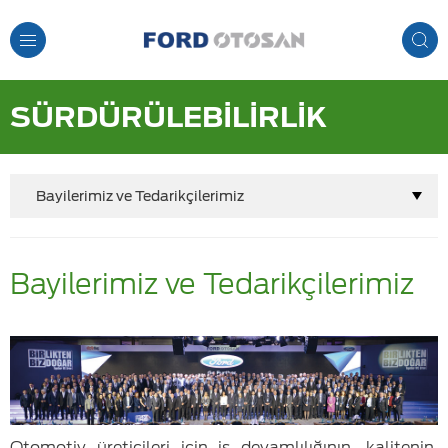
Toggle
Navigation
SÜRDÜRÜLEBİLİRLİK
Bayilerimiz ve Tedarikçilerimiz
Bayilerimiz ve Tedarikçilerimiz
Otomotiv üreticileri için iş devamlılığının, kalitenin,