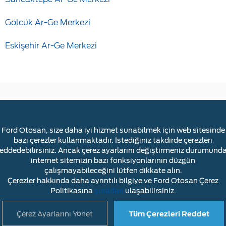
Gölcük Ar-Ge Merkezi
Eskişehir Ar-Ge Merkezi
Ford Otosan, size daha iyi hizmet sunabilmek için web sitesinde
YASAL UYARI
ÇEREZLER HAKKINDA
bazı çerezler kullanmaktadır. İstediğiniz takdirde çerezleri
reddedebilirsiniz. Ancak çerez ayarlarını değiştirmeniz durumunda
BİLGİ TOPLUMU HİZMETLERİ
İLETİŞİM
internet sitemizin bazı fonksiyonlarının düzgün
çalışmayabileceğini lütfen dikkate alın.
Çerezler hakkında daha ayrıntılı bilgiye ve Ford Otosan Çerez
Politikasına
şuradan
ulaşabilirsiniz.
Çerez Ayarlarını Yönet
Tüm Çerezleri Reddet