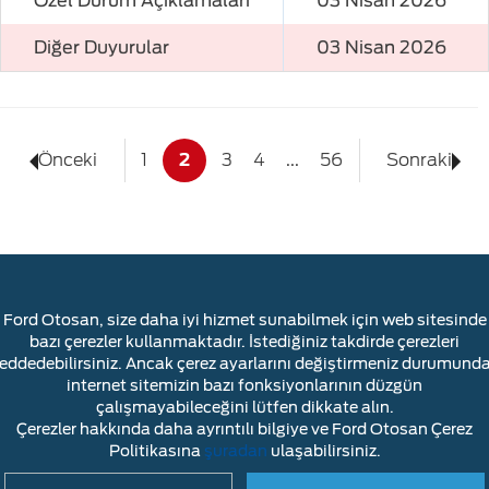
Özel Durum Açıklamaları
03 Nisan 2026
Diğer Duyurular
03 Nisan 2026
Önceki
1
2
3
4
...
56
Sonraki
Ford Otosan, size daha iyi hizmet sunabilmek için web sitesinde
bazı çerezler kullanmaktadır. İstediğiniz takdirde çerezleri
reddedebilirsiniz. Ancak çerez ayarlarını değiştirmeniz durumunda
YASAL UYARI
ÇEREZLER HAKKINDA
internet sitemizin bazı fonksiyonlarının düzgün
BİLGİ TOPLUMU HİZMETLERİ
İLETİŞİM
çalışmayabileceğini lütfen dikkate alın.
Çerezler hakkında daha ayrıntılı bilgiye ve Ford Otosan Çerez
Politikasına
şuradan
ulaşabilirsiniz.